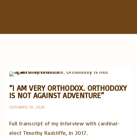
c
h
f
o
r
:
Opinião e análise
Posts in English
“I AM VERY ORTHODOX. ORTHODOXY
IS NOT AGAINST ADVENTURE”
OUTUBRO 10, 2024
Full transcript of my interview with cardinal-
elect Timothy Radcliffe, in 2017.