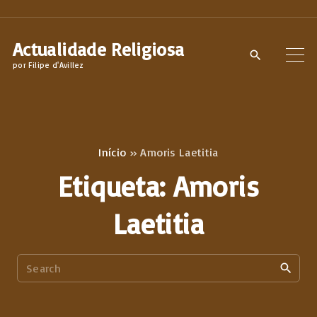
S
k
Actualidade Religiosa
i
por Filipe d'Avillez
p
t
o
c
Início
»
Amoris Laetitia
o
Etiqueta:
Amoris
n
t
Laetitia
e
n
S
t
e
a
r