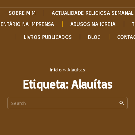
SOBRE MIM
ACTUALIDADE RELIGIOSA SEMANAL
MENTÁRIO NA IMPRENSA
ABUSOS NA IGREJA
T
LIVROS PUBLICADOS
BLOG
CONTA
Início
»
Alauítas
Etiqueta:
Alauítas
S
e
a
r
c