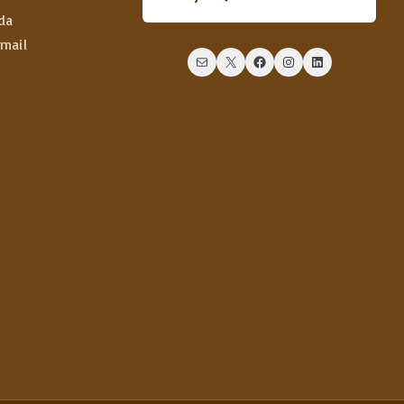
da
email
Mail
X
Facebook
Instagram
LinkedIn