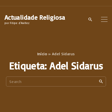
S
k
Actualidade Religiosa
i
por Filipe d'Avillez
p
t
o
c
Início
»
Adel Sidarus
o
Etiqueta:
Adel Sidarus
n
t
S
e
e
n
a
t
r
c
h