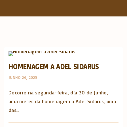
f
o
r
:
Opinião e análise
HOMENAGEM A ADEL SIDARUS
JUNHO 26, 2025
Decorre na segunda-feira, dia 30 de Junho,
uma merecida homenagem a Adel Sidarus, uma
das…