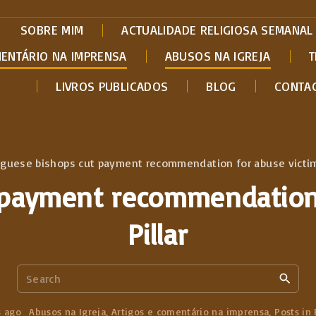
SOBRE MIM
ACTUALIDADE RELIGIOSA SEMANAL
MENTÁRIO NA IMPRENSA
ABUSOS NA IGREJA
T
LIVROS PUBLICADOS
BLOG
CONTA
guese bishops cut payment recommendation for abuse victims
 payment recommendation 
Pillar
S
e
a
s ago
Abusos na Igreja
Artigos e comentário na imprensa
Posts in 