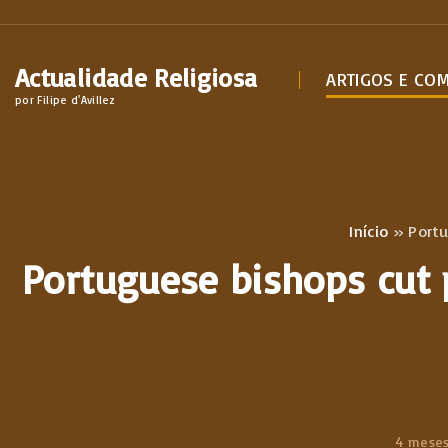
S
k
Actualidade Religiosa
i
ARTIGOS E CO
por Filipe d'Avillez
p
t
o
c
o
Início
»
Portu
n
Portuguese bishops cut
t
e
n
t
4 mese