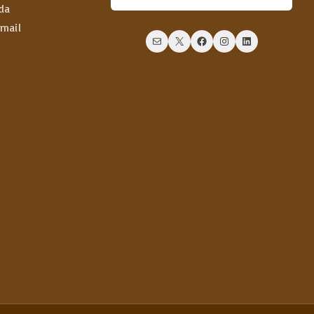
da
email
Mail
X
Facebook
Instagram
LinkedIn