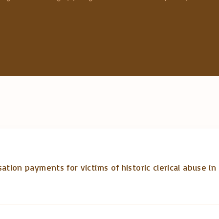
r
c
h
f
o
r
:
on payments for victims of historic clerical abuse in P