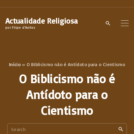
S
k
Actualidade Religiosa
i
por Filipe d'Avillez
p
t
o
c
Início
»
O Biblicismo não é Antídoto para o Cientismo
o
O Biblicismo não é
n
t
Antídoto para o
e
n
Cientismo
t
S