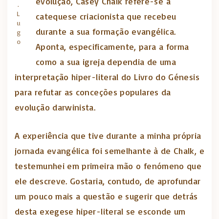
evolução, Casey Chalk refere-se à
.
L
catequese criacionista que recebeu
u
durante a sua formação evangélica.
g
o
Aponta, especificamente, para a forma
como a sua igreja dependia de uma
interpretação hiper-literal do Livro do Génesis
para refutar as conceções populares da
evolução darwinista.
A experiência que tive durante a minha própria
jornada evangélica foi semelhante à de Chalk, e
testemunhei em primeira mão o fenómeno que
ele descreve. Gostaria, contudo, de aprofundar
um pouco mais a questão e sugerir que detrás
desta exegese hiper-literal se esconde um