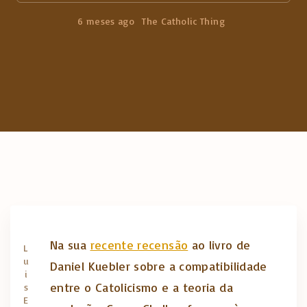
e
a
6 meses ago
The Catholic Thing
r
c
h
f
o
r
:
Na sua
recente recensão
ao livro de
L
u
Daniel Kuebler sobre a compatibilidade
i
entre o Catolicismo e a teoria da
s
E