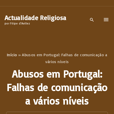
S
k
Actualidade Religiosa
i
por Filipe d'Avillez
p
t
o
c
Início
»
Abusos em Portugal: Falhas de comunicação a
o
vários níveis
n
Abusos em Portugal:
t
e
Falhas de comunicação
n
a vários níveis
t