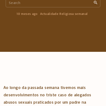
S
e
a
10 meses ago
Actualidade Religiosa semanal
r
c
h
f
o
r
:
Ao longo da passada semana tivemos mais
desenvolvimentos no triste caso de alegados
abusos sexuais praticados por um padre na