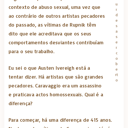
u
contexto de abuso sexual, uma vez que
r
d
ao contrário de outros artistas pecadores
e
do passado, as vítimas de Rupnik têm
s
a
dito que ele acreditava que os seus
s
comportamentos desviantes contribuíam
e
r
para o seu trabalho.
c
o
b
Eu sei o que Austen Ivereigh está a
e
rt
tentar dizer. Há artistas que são grandes
o
pecadores. Caravaggio era um assassino
e praticava actos homossexuais. Qual é a
diferença?
Para começar, há uma diferença de 415 anos.