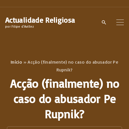
S
k
Actualidade Religiosa
i
por Filipe d'Avillez
p
t
o
c
Início
»
Acção (finalmente) no caso do abusador Pe
o
Rupnik?
n
Acção (finalmente) no
t
e
caso do abusador Pe
n
Rupnik?
t