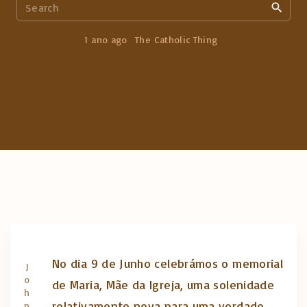
S
e
a
1 ano ago
The Catholic Thing
r
c
h
f
o
r
:
No dia 9 de Junho celebrámos o memorial
J
o
de Maria, Mãe da Igreja, uma solenidade
h
relativamente nova para uma verdade
n