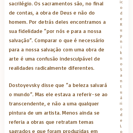
ic
sacrilégio. Os sacramentos são, no final
o
de contas, a obra de Deus e não do
d
e
homem. Por detrás deles encontramos a
R
u
sua fidelidade “por nós e para a nossa
p
salvação”. Comparar o que é necessário
n
i
para a nossa salvação com uma obra de
k
arte é uma confusão indesculpável de
n
o
realidades radicalmente diferentes.
S
a
n
Dostoyevsky disse que “a beleza salvará
t
u
o mundo”. Mas ele estava a referir-se ao
á
transcendente, e não a uma qualquer
ri
o
pintura de um artista. Menos ainda se
d
e
referia a obras que retratam temas
L
sagrados e que foram produzidas em
o