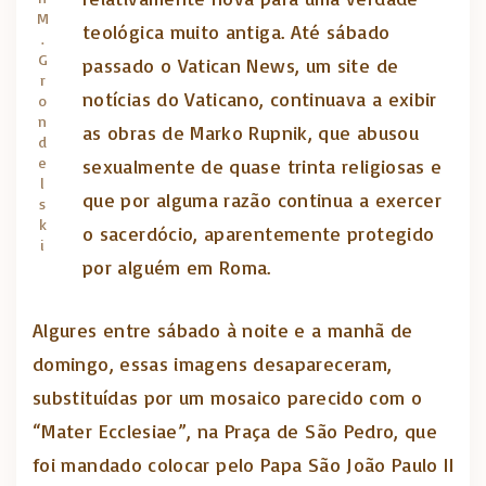
M
teológica muito antiga. Até sábado
.
G
passado o Vatican News, um site de
r
notícias do Vaticano, continuava a exibir
o
n
as obras de Marko Rupnik, que abusou
d
e
sexualmente de quase trinta religiosas e
l
que por alguma razão continua a exercer
s
k
o sacerdócio, aparentemente protegido
i
por alguém em Roma.
Algures entre sábado à noite e a manhã de
domingo, essas imagens desapareceram,
substituídas por um mosaico parecido com o
“Mater Ecclesiae”, na Praça de São Pedro, que
foi mandado colocar pelo Papa São João Paulo II