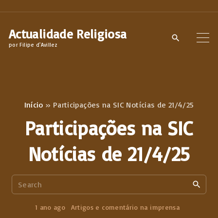
S
k
Actualidade Religiosa
i
por Filipe d'Avillez
p
t
o
c
Início
»
Participações na SIC Notícias de 21/4/25
o
Participações na SIC
n
t
Notícias de 21/4/25
e
n
S
t
e
a
1 ano ago
Artigos e comentário na imprensa
r