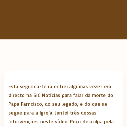
c
h
f
o
r
:
Esta segunda-feira entrei algumas vezes em
directo na SIC Notícias para falar da morte do
Papa Farncisco, do seu legado, e do que se
segue para a Igreja. Juntei três dessas
intervenções neste vídeo. Peço desculpa pela