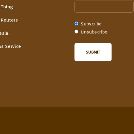
 Thing
 Reuters
Subscribe
Unsubscribe
esia
ws Service