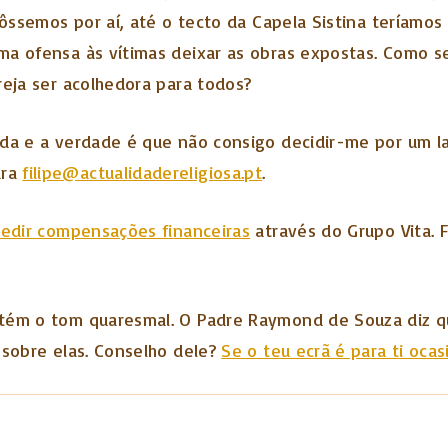
fôssemos por aí, até o tecto da Capela Sistina teríamo
a ofensa às vítimas deixar as obras expostas. Como se
reja ser acolhedora para todos?
da e a verdade é que não consigo decidir-me por um la
ara
filipe@actualidadereligiosa.pt
.
pedir compensações financeiras
através do Grupo Vita. 
ntém o tom quaresmal. O Padre Raymond de Souza diz 
 sobre elas. Conselho dele?
Se o teu ecrã é para ti oca