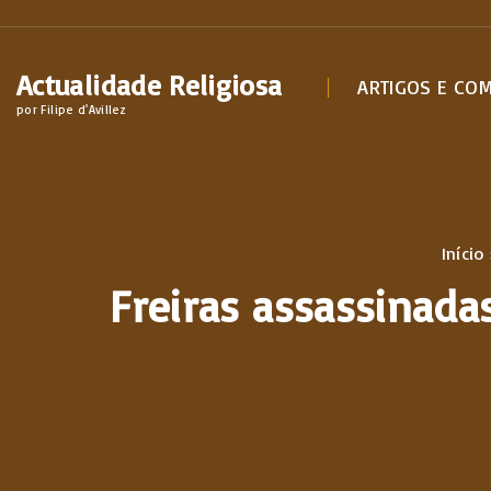
S
k
Actualidade Religiosa
i
ARTIGOS E CO
por Filipe d'Avillez
p
t
o
c
o
Início
n
Freiras assassinada
t
e
n
t