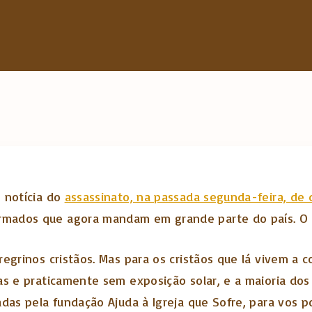
h
f
o
r
:
e notícia do
assassinato, na passada segunda-feira, de d
mados que agora mandam em grande parte do país. O g
egrinos cristãos. Mas para os cristãos que lá vivem a c
s e praticamente sem exposição solar, e a maioria dos 
adas pela fundação Ajuda à Igreja que Sofre, para vos