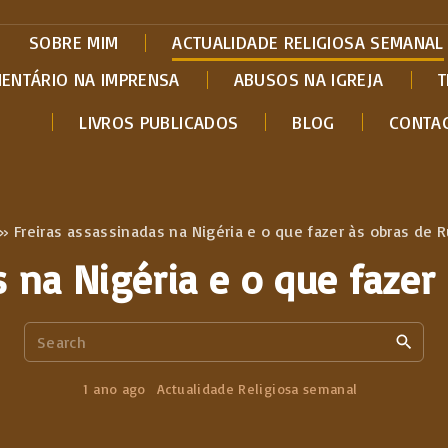
SOBRE MIM
ACTUALIDADE RELIGIOSA SEMANAL
MENTÁRIO NA IMPRENSA
ABUSOS NA IGREJA
T
LIVROS PUBLICADOS
BLOG
CONTA
»
Freiras assassinadas na Nigéria e o que fazer às obras de 
s na Nigéria e o que fazer
S
e
a
1 ano ago
Actualidade Religiosa semanal
r
c