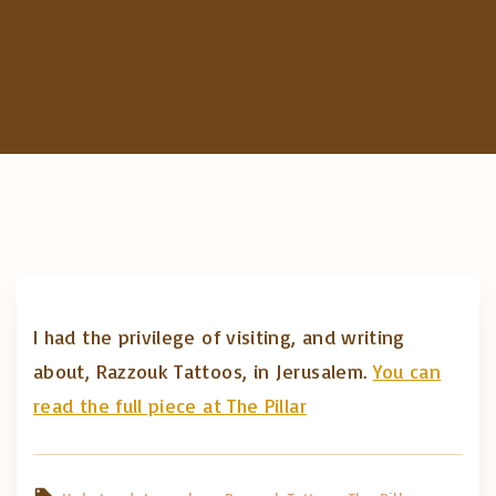
c
h
f
o
r
:
I had the privilege of visiting, and writing
about, Razzouk Tattoos, in Jerusalem.
You can
read the full piece at The Pillar