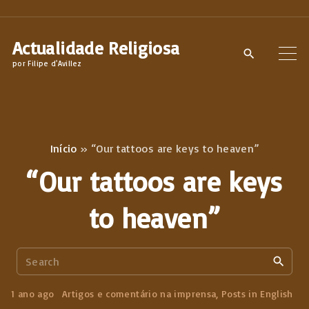
S
k
Actualidade Religiosa
i
por Filipe d'Avillez
p
t
o
c
Início
»
“Our tattoos are keys to heaven”
o
“Our tattoos are keys
n
t
to heaven”
e
n
S
t
e
a
1 ano ago
Artigos e comentário na imprensa
Posts in English
r