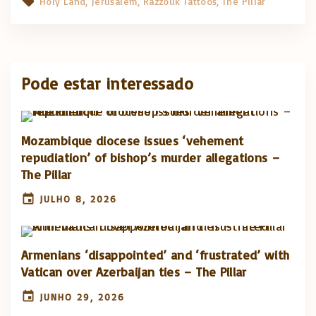
Holy Land
Jerusalem
Razzouk Tattoos
The Pillar
Pode estar interessado
Mozambique diocese issues ‘vehement
repudiation’ of bishop’s murder allegations –
The Pillar
JULHO 8, 2026
Armenians ‘disappointed’ and ‘frustrated’ with
Vatican over Azerbaijan ties – The Pillar
JUNHO 29, 2026