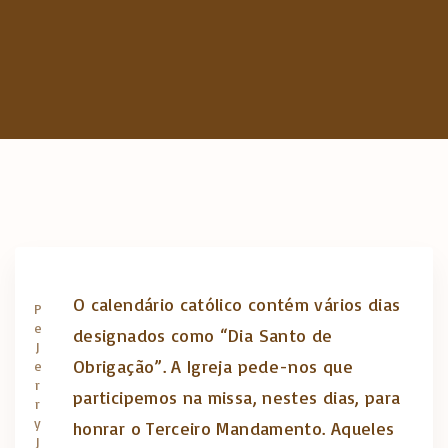
c
h
f
o
r
:
O calendário católico contém vários dias
P
e
designados como “Dia Santo de
J
Obrigação”. A Igreja pede-nos que
e
r
participemos na missa, nestes dias, para
r
y
honrar o Terceiro Mandamento. Aqueles
J