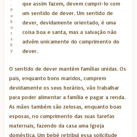
que assim fazem, devem cumpri-lo com
.
P
um sentido de dever. Um sentido de
o
k
dever, devidamente orientado, é uma
o
coisa boa e santa, mas a salvação não
r
s
advém unicamente do cumprimento do
k
dever.
y
O sentido de dever mantém famílias unidas. Os
pais, enquanto bons maridos, cumprem
devidamente os seus horários, vão trabalhar
para poder alimentar a família e pagar a renda.
As mães também são zelosas, enquanto boas
esposas, no cumprimento das suas tarefas
maternais, fazendo da casa uma Igreja
doméstica. Um bebé retribui essa solicitude