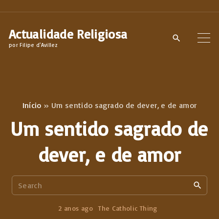
S
k
Actualidade Religiosa
i
por Filipe d'Avillez
p
t
o
c
Início
»
Um sentido sagrado de dever, e de amor
o
Um sentido sagrado de
n
t
dever, e de amor
e
n
S
t
e
a
2 anos ago
The Catholic Thing
r