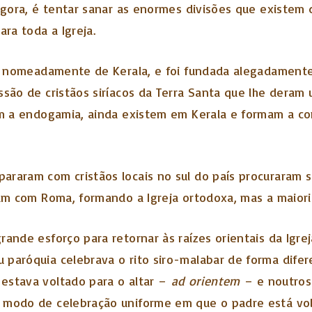
 agora, é tentar sanar as enormes divisões que existe
ara toda a Igreja.
ia, nomeadamente de Kerala, e foi fundada alegadament
issão de cristãos siríacos da Terra Santa que lhe dera
vam a endogamia, ainda existem em Kerala e formam a c
araram com cristãos locais no sul do país procuraram
ram com Roma, formando a Igreja ortodoxa, mas a maior
ande esforço para retornar às raízes orientais da Igreja
 paróquia celebrava o rito siro-malabar de forma dif
estava voltado para o altar –
ad orientem
– e noutros
 modo de celebração uniforme em que o padre está volt