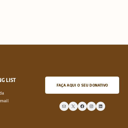
G LIST
FAÇA AQUI O SEU DONATIVO
da
email
Mail
X
Facebook
Instagram
LinkedIn