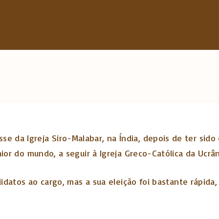
h
f
o
r
:
se da Igreja Siro-Malabar, na Índia, depois de ter sid
aior do mundo, a seguir à Igreja Greco-Católica da Ucrân
ndidatos ao cargo, mas a sua eleição foi bastante rápid