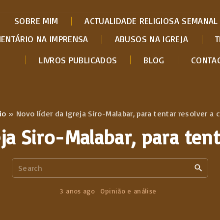
SOBRE MIM
ACTUALIDADE RELIGIOSA SEMANAL
MENTÁRIO NA IMPRENSA
ABUSOS NA IGREJA
T
LIVROS PUBLICADOS
BLOG
CONTA
io
»
Novo líder da Igreja Siro-Malabar, para tentar resolver a c
ja Siro-Malabar, para tent
S
e
a
3 anos ago
Opinião e análise
r
c