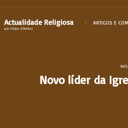
S
k
Actualidade Religiosa
i
ARTIGOS E CO
por Filipe d'Avillez
p
t
o
c
o
Iníc
n
Novo líder da Igre
t
e
n
t