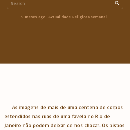
S
e
a
9 meses ago
Actualidade Religiosa semanal
r
c
h
f
o
r
:
As imagens de mais de uma centena de corpos
estendidos nas ruas de uma favela no Rio de
Janeiro não podem deixar de nos chocar. Os bispos