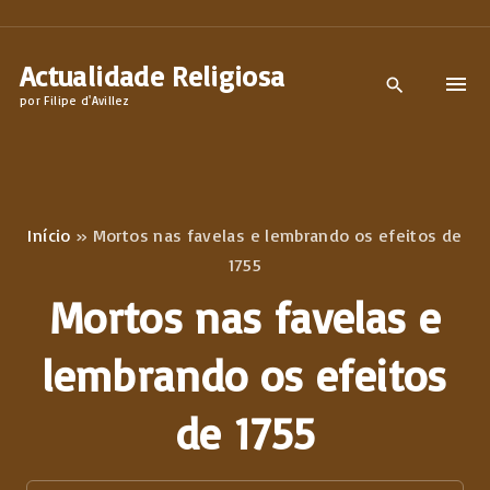
S
k
Actualidade Religiosa
i
por Filipe d'Avillez
p
t
o
c
Início
»
Mortos nas favelas e lembrando os efeitos de
o
1755
n
Mortos nas favelas e
t
e
lembrando os efeitos
n
de 1755
t