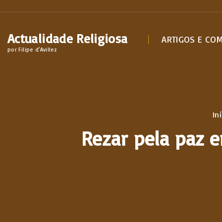
S
k
Actualidade Religiosa
i
ARTIGOS E CO
por Filipe d'Avillez
p
t
o
c
o
In
n
Rezar pela paz e
t
e
n
t