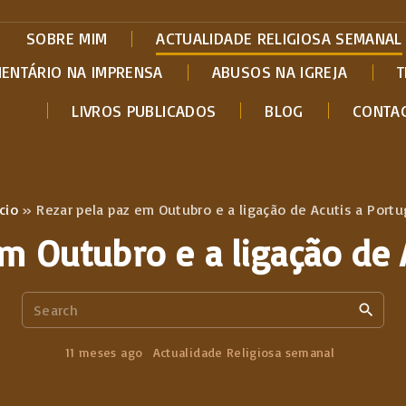
SOBRE MIM
ACTUALIDADE RELIGIOSA SEMANAL
MENTÁRIO NA IMPRENSA
ABUSOS NA IGREJA
T
LIVROS PUBLICADOS
BLOG
CONTA
ício
»
Rezar pela paz em Outubro e a ligação de Acutis a Portu
m Outubro e a ligação de 
S
e
a
11 meses ago
Actualidade Religiosa semanal
r
c