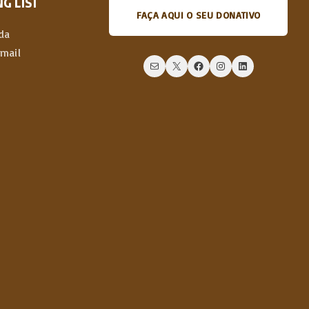
G LIST
FAÇA AQUI O SEU DONATIVO
da
email
Mail
X
Facebook
Instagram
LinkedIn