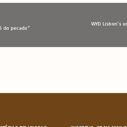
WYD Lisbon’s un
só do pecado”