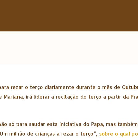
h
f
o
r
:
ara rezar o terço diariamente durante o mês de Outubr
de Mariana, irá liderar a recitação do terço a partir da 
não só para saudar esta iniciativa do Papa, mas também
Um milhão de crianças a rezar o terço”,
sobre o qual p