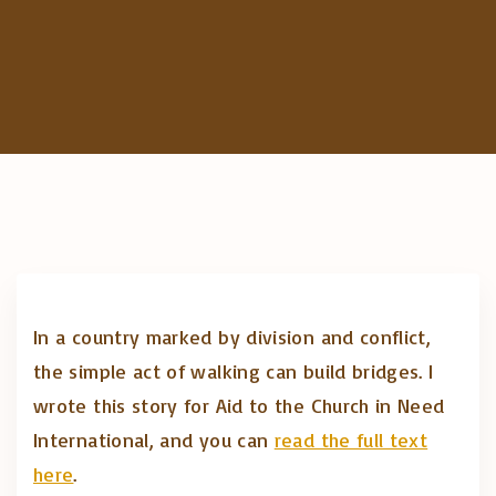
c
h
f
o
r
:
In a country marked by division and conflict,
the simple act of walking can build bridges. I
wrote this story for Aid to the Church in Need
International, and you can
read the full text
here
.