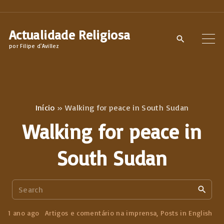
S
k
Actualidade Religiosa
i
por Filipe d'Avillez
p
t
o
c
Início
»
Walking for peace in South Sudan
o
Walking for peace in
n
t
South Sudan
e
n
S
t
e
a
1 ano ago
Artigos e comentário na imprensa
Posts in English
r