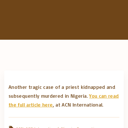
c
h
f
o
r
:
Another tragic case of a priest kidnapped and
subsequently murdered in Nigeria.
You can read
the full article here
, at ACN International.