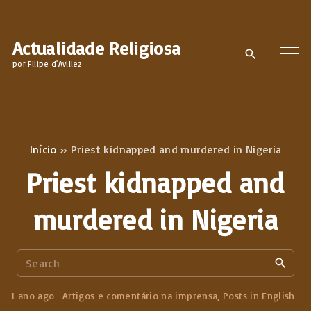
S
k
Actualidade Religiosa
i
por Filipe d'Avillez
p
t
o
c
Início
»
Priest kidnapped and murdered in Nigeria
o
Priest kidnapped and
n
t
murdered in Nigeria
e
n
S
t
e
a
1 ano ago
Artigos e comentário na imprensa
Posts in English
r