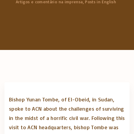
Artigos e comentário na imprensa
Posts in English
c
h
f
o
r
:
Bishop Yunan Tombe, of El-Obeid, in Sudan,
spoke to ACN about the challenges of surviving
in the midst of a horrific civil war. Following this
visit to ACN headquarters, bishop Tombe was