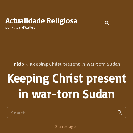
S
k
Actualidade Religiosa
i
por Filipe d'Avillez
p
t
o
c
Início
»
Keeping Christ present in war-torn Sudan
o
Keeping Christ present
n
t
in war-torn Sudan
e
n
S
t
e
a
2 anos ago
r