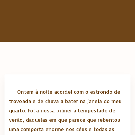
c
h
f
o
r
:
Ontem à noite acordei com o estrondo de
trovoada e de chuva a bater na janela do meu
quarto. Foi a nossa primeira tempestade de
verão, daquelas em que parece que rebentou
uma comporta enorme nos céus e todas as