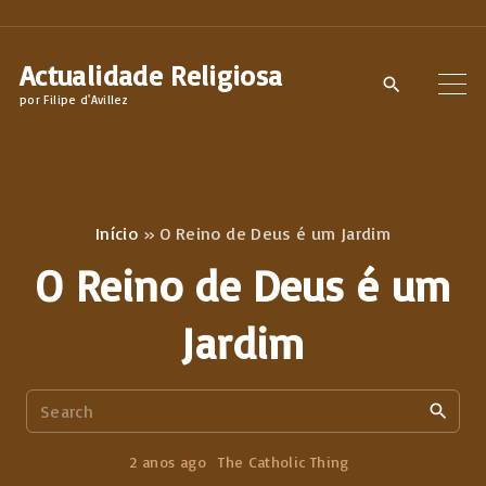
S
k
Actualidade Religiosa
i
por Filipe d'Avillez
p
t
o
c
Início
»
O Reino de Deus é um Jardim
o
O Reino de Deus é um
n
t
Jardim
e
n
S
t
e
a
2 anos ago
The Catholic Thing
r