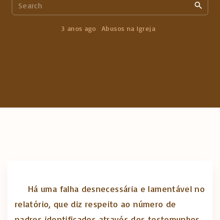
S
e
a
3 anos ago
Abusos na Igreja
r
c
h
f
o
r
:
Há uma falha desnecessária e lamentável no
relatório, que diz respeito ao número de
padres identificados através dos testemunhos.