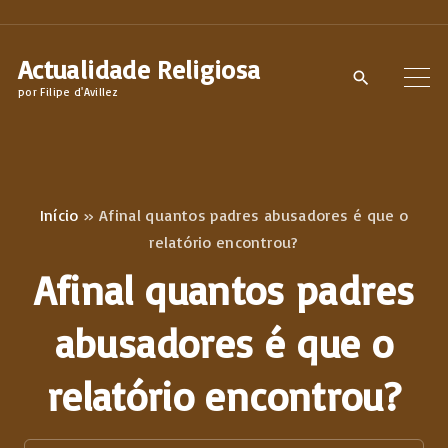
S
k
Actualidade Religiosa
i
por Filipe d'Avillez
p
t
o
c
Início
»
Afinal quantos padres abusadores é que o
o
relatório encontrou?
n
Afinal quantos padres
t
e
abusadores é que o
n
relatório encontrou?
t